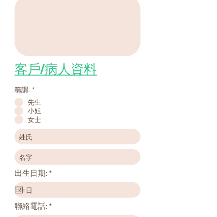
客戶/病人資料
稱謂:
*
先生
小姐
女士
r
出生日期:
*
e
q
u
i
聯絡電話:
r