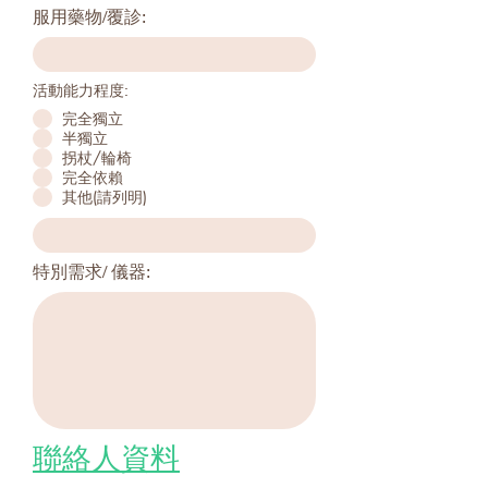
服用藥物/覆診:
活動能力程度:
完全獨立
半獨立
拐杖/輪椅
完全依賴
其他(請列明)
特別需求/ 儀器:
聯絡人資料