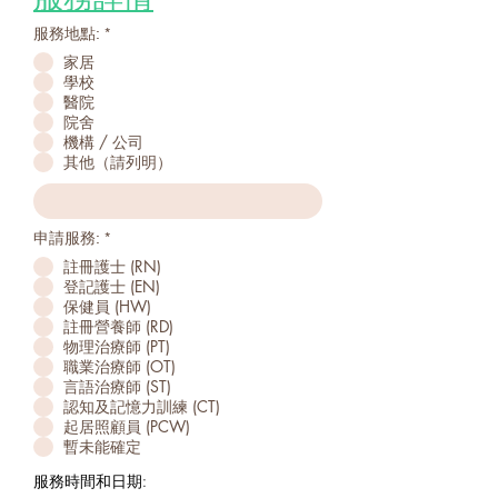
R
服務地點:
*
e
家居
q
u
學校
i
醫院
r
院舍
e
機構 / 公司
d
其他（請列明）
R
申請服務:
*
e
註冊護士 (RN)
q
u
登記護士 (EN)
i
保健員 (HW)
r
註冊營養師 (RD)
e
物理治療師 (PT)
d
職業治療師 (OT)
言語治療師 (ST)
認知及記憶力訓練 (CT)
起居照顧員 (PCW)
暫未能確定
服務時間和日期: