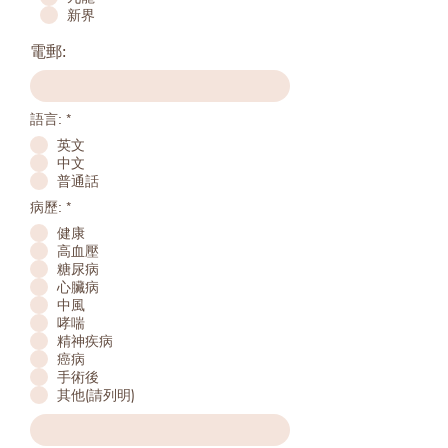
新界
電郵:
語言:
*
英文
中文
普通話
R
病歷:
*
e
健康
q
u
高血壓
i
糖尿病
r
心臟病
e
中風
d
哮喘
精神疾病
癌病
手術後
其他(請列明)