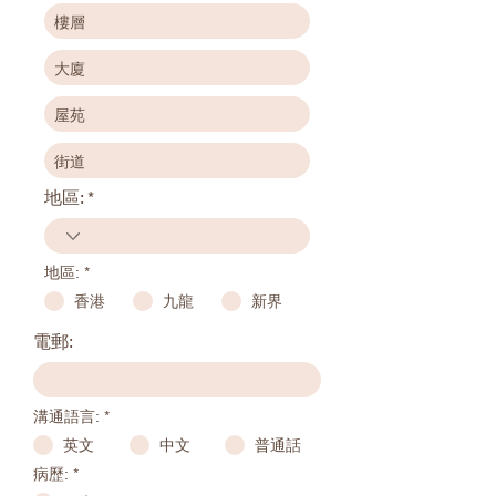
地區:
地區:
*
香港
九龍
新界
電郵:
溝通語言:
*
英文
中文
普通話
R
病歷:
*
e