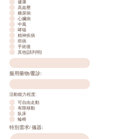
健康
q
u
高血壓
i
糖尿病
r
心臟病
e
中風
d
哮喘
精神疾病
癌病
手術後
其他(請列明)
服用藥物/覆診:
活動能力程度:
可自由走動
有限移動
臥床
輪椅
特別需求/ 儀器: