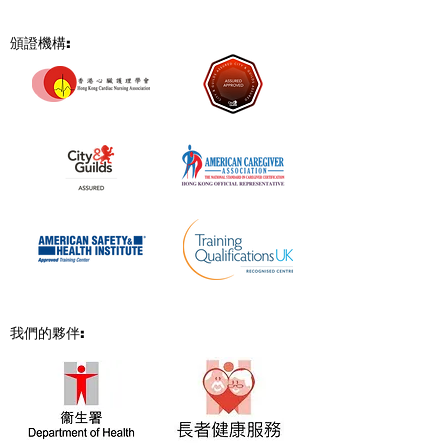
頒證機構:
我們的夥伴
: