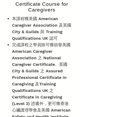
Certificate Course for
Caregivers
本課程獲美國 American
Caregiver Association 及英國
City & Guilds 與 Training
Qualifications UK 認可
完成課程之學員除可獲頒發美國
American Caregiver
Association 之 National
Caregiver Certificate、英國
City & Guilds 之 Assured
Professional Certificate in
Caregiving 及Training
Qualifications UK 之
Certificate in Caregiving
(Level 2) 證書外，更可獲香港
心臟護理學會及美國 American
Safety and Health Institute